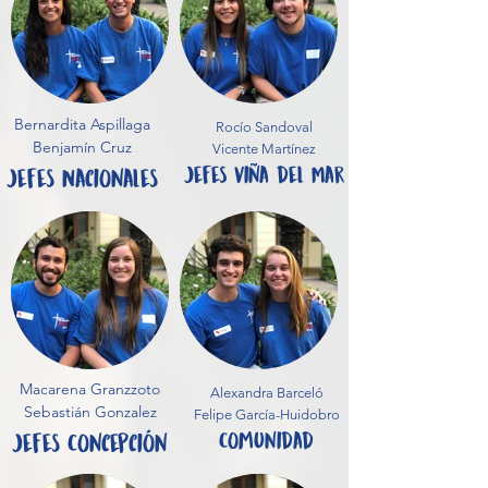
Bernardita Aspillaga
Rocío Sandoval
Benjamín Cruz
Vicente Martínez
Jefes Viña del Mar
Jefes Nacionales
Macarena Granzzoto
Alexandra Barceló
Sebastián Gonzalez
Felipe García-Huidobro
Comunidad
Jefes Concepción