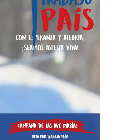
Con esperanza y alegría,
¡Seamos iglesia viva!
Campaña
de las ave maría!
REZA pOR trabajo país!