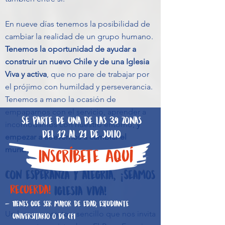
En nueve días tenemos la posibilidad de
cambiar la realidad de un grupo humano.
Tenemos la oportunidad de ayudar a
construir un nuevo Chile y de una Iglesia
Viva y activa
, que no pare de trabajar por
el prójimo con humildad y perseverancia.
Tenemos a mano la ocasión de
empaparnos con el servicio, aprender a
Se parte de una de las 39 zonas
incomodarnos con nuestro entorno,
y
Del 12 al 21 de Julio
empezar a atrevernos a cambiar el
mundo.
Inscríbete Aquí
Con esperanza y alegría, ¡Seamos
Recuerda!
iglesia viva!
- Tienes que ser mayor de edad, estudiante
Un lema concreto y sencillo que nos invita
universitario o de CFT