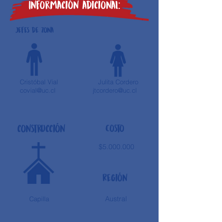
Información adicional:
Jefes de zona
Cristóbal Vial
Julita Cordero
covial@uc.cl
jtcordero@uc.cl
construcción
Costo
$5.000.000
Región
Austral
Capilla