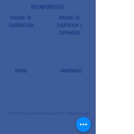
próximamente
Manual de
Manual de
construcción
formación y
comunidad
Himno
Cancionero
¡Presiona cualquiera para ver o descargar!