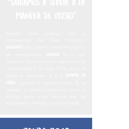
“Salgamos a servir a la
manera de cristo"
Nuestro lema empieza por la
interpelación del Papa Francisco,
SALGAMOS
. Nos hace la invitación a salir, a
SERVICIO
ser protagonistas.
es lo que
hacemos, nos ponemos a disposición de
comunidades a lo largo Chile, para así
MANERA DE
lograr el encuentro. Y a la
CRISTO
, porque es nuestro modo, Él se
entregó y nosotros buscamos hacer lo
mismo, servir a su manera que fue
trascendente, íntegra y comprometida.