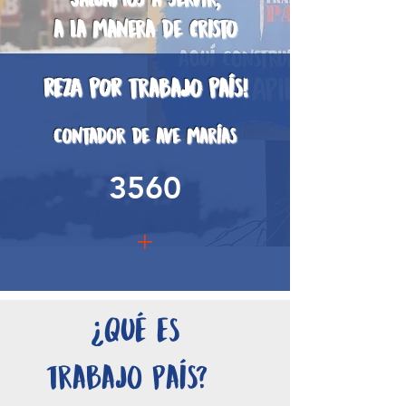
a la manera de cristo
REZA pOR trabajo país!
Contador de ave marías
3560
+
QuÉ Es
Trabajo País?