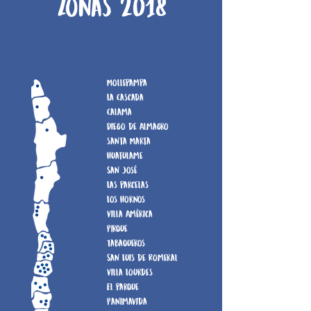
Zonas 2018
Mollepampa
La Cascada
Calama
Diego de Almagro
santa Marta
Huatulame
San José
Las parcelas
Los Hornos
Villa América
PIrque
Tabaqueros
San Luis de Romeral
Villa Lourdes
El parque
Panimavida