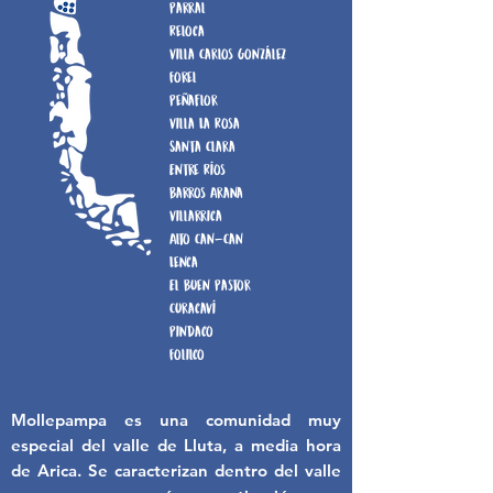
Parral
Reloca
Villa Carlos González
Forel
Peñaflor
Villa La Rosa
Santa Clara
Entre Ríos
Barros Arana
Villarrica
Alto Can-Can
Lenca
El Buen Pastor
Curacaví
Pindaco
Folilco
Mollepampa es una comunidad muy
especial del valle de Lluta, a media hora
de Arica. Se caracterizan dentro del valle