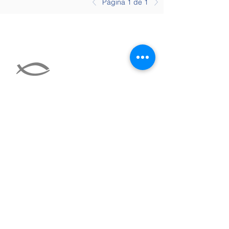
Página 1 de 1
Contáctanos a:
coordinadores@trabajopais.cl
O en la Pastoral en Universidad
Católica.
Campus San Joaquín.
Av. Vicuña Mackenna 4860, Macul.