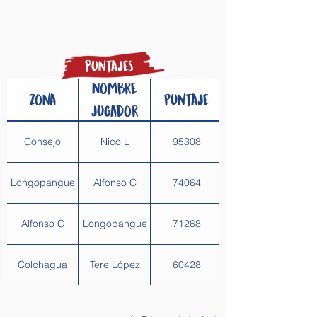
puntajes
Nombre
Zona
Puntaje
jugador
Consejo
Nico L
95308
Longopangue
Alfonso C
74064
Alfonso C
Longopangue
71268
Colchagua
Tere López
60428