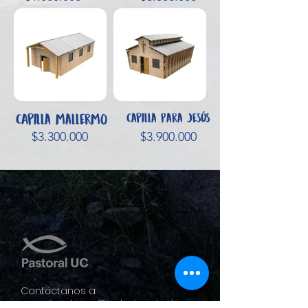
CApilla mallermo
Capilla Para Jesús
$3.300.000
$3.900.000
Contáctanos a:
coordinadores@trabajopais.cl