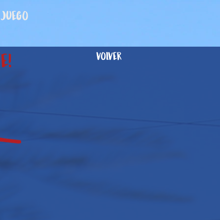
Juego
e!
volver