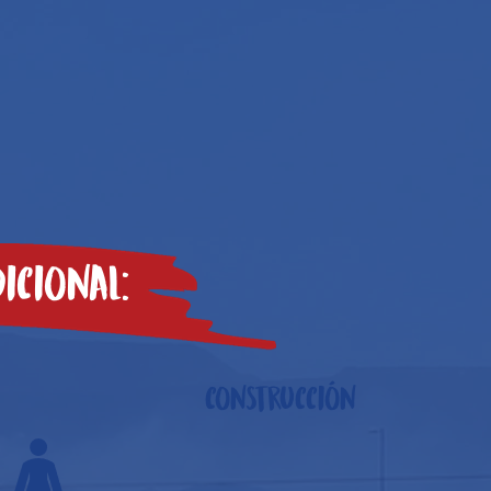
icional:
construcción