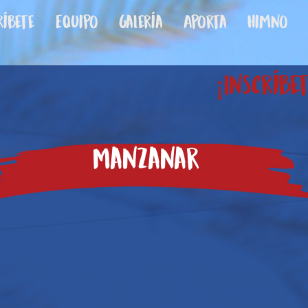
ríbete
Equipo
Galería
Aporta
Himno
¡Inscríbet
Manzanar