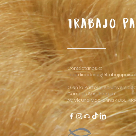
Trabajo pa
Contáctanos a:
coordinadores@trabajopais.cl
O en la Pastoral en Universidad
Campus San Joaquín.
Av. Vicuña Mackenna 4860, Mac