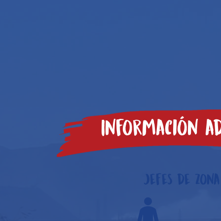
Información ad
Jefes de zona