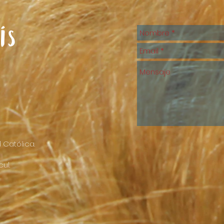
ís
 Católica.
ul.