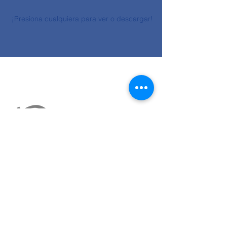
¡Presiona cualquiera para ver o descargar!
Contáctanos a:
coordinadores@trabajopais.cl
O en la Pastoral en Universidad
Católica.
Campus San Joaquín.
Av. Vicuña Mackenna 4860, Macul.