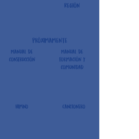
Región
próximamente
Manual de
Manual de
construcción
formación y
comunidad
Himno
Cancionero