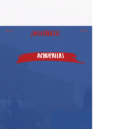
<-
->
¡Inscríbete!
Achupallas