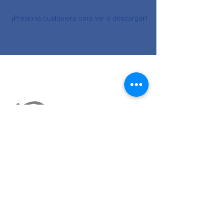
¡Presiona cualquiera para ver o descargar!
Contáctanos a:
coordinadores@trabajopais.cl
O en la Pastoral en Universidad
Católica.
Campus San Joaquín.
Av. Vicuña Mackenna 4860, Macul.