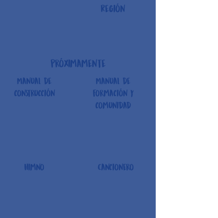
Región
próximamente
Manual de
Manual de
construcción
formación y
comunidad
Himno
Cancionero