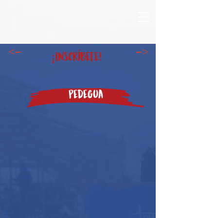
<-
->
¡Inscríbete!
Pedegua