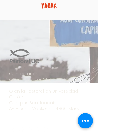
Pagar
Contáctanos a:
coordinadores@trabajopais.cl
O en la Pastoral en Universidad
Católica.
Campus San Joaquín.
Av. Vicuña Mackenna 4860, Macul.