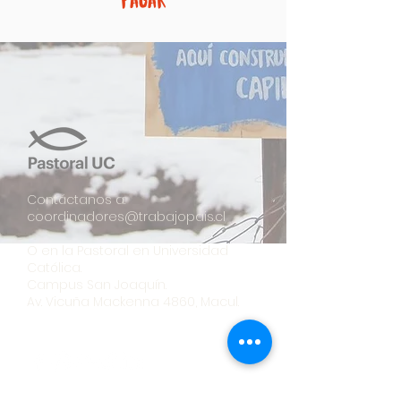
Pagar
Contáctanos a:
coordinadores@trabajopais.cl
O en la Pastoral en Universidad
Católica.
Campus San Joaquín.
Av. Vicuña Mackenna 4860, Macul.