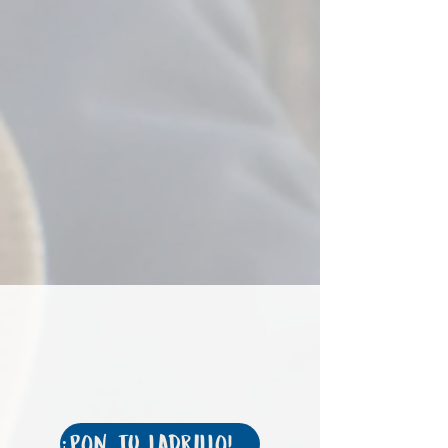
¡Pon tu ladrillo! Clik aqui