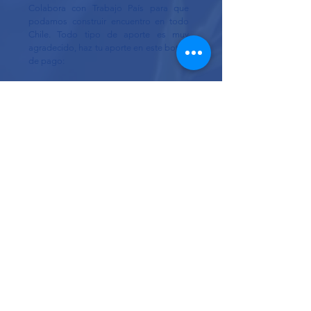
Colabora con Trabajo País para que
podamos construir encuentro en todo
Chile. Todo tipo de aporte es muy
agradecido, haz tu aporte en este botón
de pago:
Clik aqui!
beneficio tributario